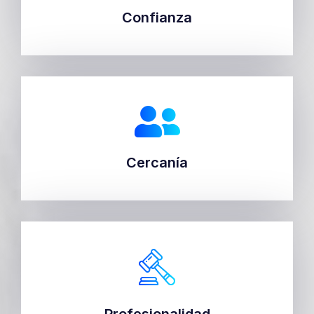
Confianza
Confianza
Cercanía
Cercanía
Profesionalidad