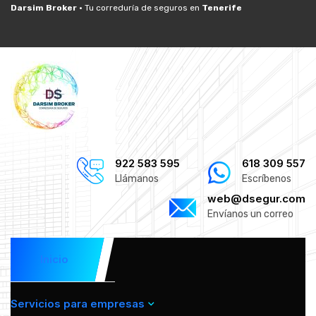
Darsim Broker ·
Tu correduría de seguros en
Tenerife
922 583 595
618 309 557
Llámanos
Escríbenos
web@dsegur.com
Envíanos un correo
Inicio
Servicios para empresas